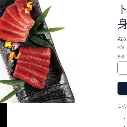
身
通
¥28
常
税込
価
数量
格
この
(