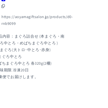
ろ・
ろ・
南
南
ま
ま
https://aoyamagiftsalon.jp/products/d0-
ぐ
ぐ
rnb9099
ろ
ろ
中
中
品内容：まぐろ詰合せ (本まぐろ・南
と
と
ろ中とろ・めばちまぐろ中とろ )
ろ・
ろ・
まぐろ(大トロ･中とろ･赤身)
め
め
まぐろ中とろ
ば
ば
ち
ち
ばちまぐろ中とろ 各320g(2柵)
ま
ま
味期限 冷凍20日
ぐ
ぐ
凍便でお届けします。
ろ
ろ
中
中
と
と
ろ
ろ
)
・
・