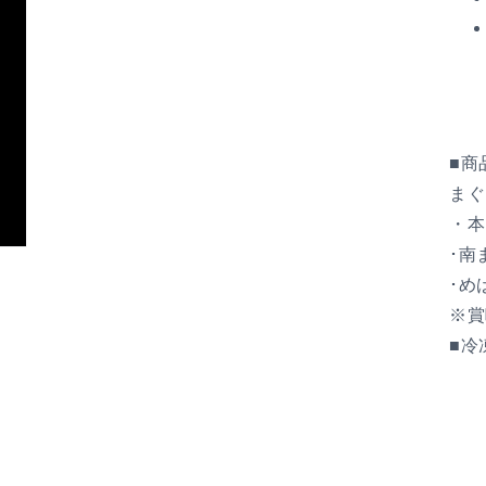
■商
まぐ
・本
･南
･め
※賞
■冷
)