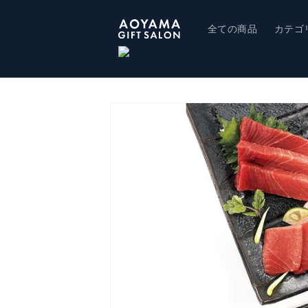
コンテ
ンツに
進む
全ての商品
カテゴ
商品情
報にス
キップ