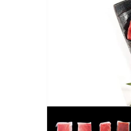
モ
ー
ダ
ル
で