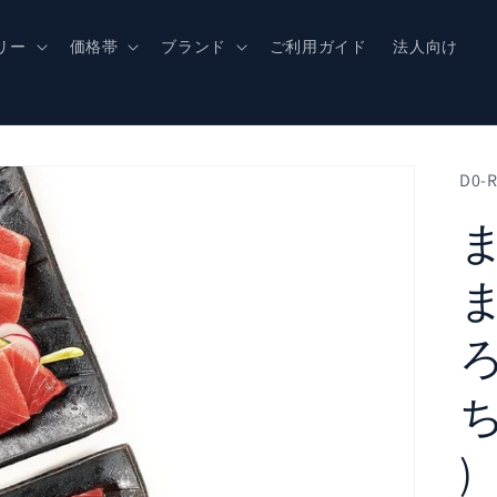
リー
価格帯
ブランド
ご利用ガイド
法人向け
D0-
)