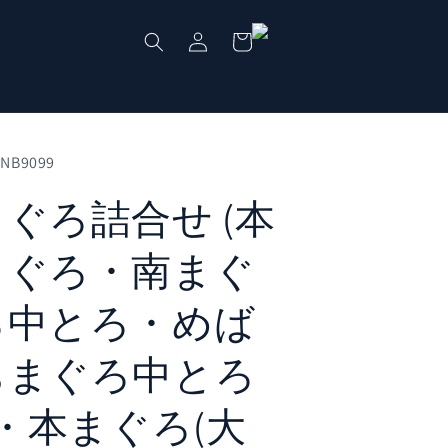
ロ
カ
グ
ー
イ
ト
ン
RNB9099
まぐろ詰合せ (本
まぐろ・南まぐ
ろ中とろ・めば
ちまぐろ中とろ
 ・本まぐろ(大