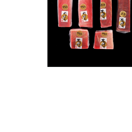
メ
デ
ィ
ア
(1)
を
開
く
モ
ー
ダ
ル
で
メ
デ
ィ
ア
(2)
を
開
く