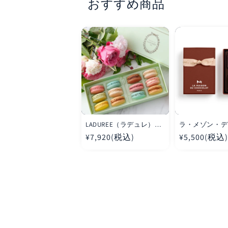
おすすめ商品
LADUREE（ラデュレ）コ
ラ・メゾン・デ
フレ・ アンタンポレル
コラ アタンショ
通
¥7,920(税込)
通
¥5,500(税込)
マカロン12個入り
常
常
価
価
格
格