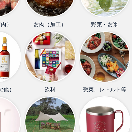
精肉）
お肉（加工）
野菜・お米
の他）
飲料
惣菜、レトルト等