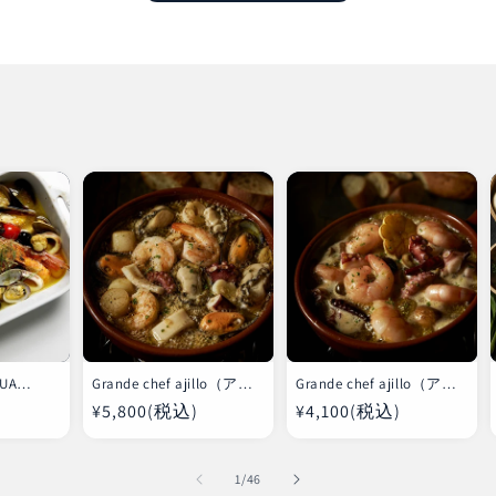
QUA
Grande chef ajillo（アヒ
Grande chef ajillo（アヒ
パッツ
ージョ）B
ージョ）A
通
¥5,800(税込)
通
¥4,100(税込)
常
常
価
価
の
1
/
46
格
格