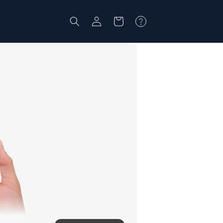
ロ
カ
グ
ー
イ
ト
ン