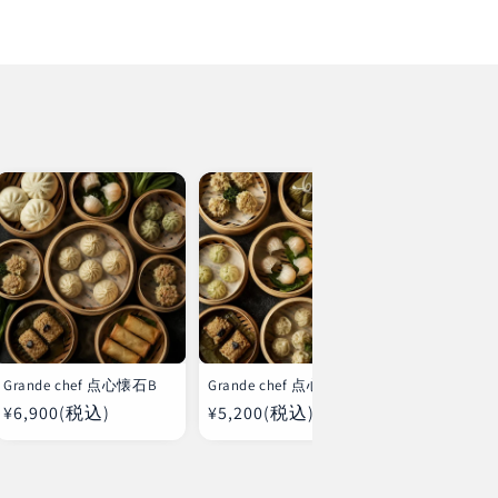
Grande chef 点心懐石B
Grande chef 点心懐石A
Grande ch
ん
通
¥6,900(税込)
通
¥5,200(税込)
通
¥4,600(税
常
常
常
価
価
価
格
格
格