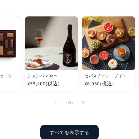
ュ・ショ
シャンパンDom
セバスチャン・ブイエ
ン 6粒入
Perignon(ドンペリニヨ
タルトレット16個
通
¥59,400(税込)
通
¥6,930(税込)
ン)ロゼ 2009 750ml箱付き
常
常
1本
価
価
の
1
/
41
格
格
すべてを表示する