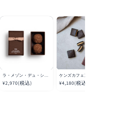
ラ・メゾン・デュ・ショ
ケンズカフェ東京 キャ
シャンパンD
コラ トリュフ プレーン 2
ラメルサンド(5個入り)
Perigno
通
¥2,970(税込)
通
¥4,180(税込)
通
¥77,000
粒入
ン)ヴィンテー
常
常
常
レニチュード
付き 1本
価
価
価
格
格
格