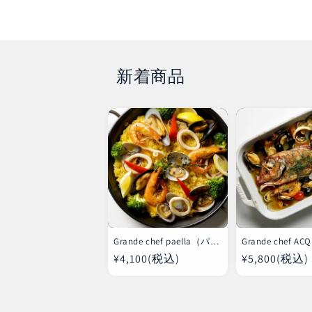
新着商品
Grande chef paella（パエ
Grande chef AC
リヤ）
PAZZA（アクア
通
¥4,100(税込)
通
¥5,800(税込)
ァ）
常
常
価
価
格
格