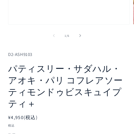
モ
ー
の
1
/
6
ダ
ル
で
メ
D2-ASH9103
デ
ィ
パティスリー・サダハル・
ア
(1)
アオキ・パリ コフレアソー
を
開
ティモンドゥビスキュイプ
く
ティ＋
通
¥4,950(税込)
常
税込
価