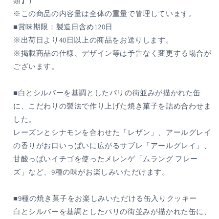
類】）
レ
レ
※この商品の内容量は全体の重量で管理しています。
ア
ア
■賞味期限：製造日含め120日
ソ
ソ
※出荷日より40日以上の商品をお送りします。
ー
ー
※掲載商品の仕様、デザイン等は予告なく変更する場合が
テ
テ
ィ
ィ
ございます。
モ
モ
ン
ン
■白とシルバーを基調としたパリの街並みが描かれた缶
ド
ド
に、こだわりの製法で作り上げた焼き菓子を詰め合わせま
ゥ
ゥ
した。
ビ
ビ
レーズンとシナモンを合わせた「レザン」、アールグレイ
ス
ス
の香りがお口いっぱいに広がるサブレ「アールグレイ」、
キ
キ
甘酸っぱいイチゴを使ったメレンゲ「ムラング フレー
ュ
ュ
イ
イ
ズ」など、9種の味がお楽しみいただけます。
プ
プ
テ
テ
■9種の焼き菓子をお楽しみいただける缶入りクッキー
ィ
ィ
白とシルバーを基調としたパリの街並みが描かれた缶に、
＋
＋