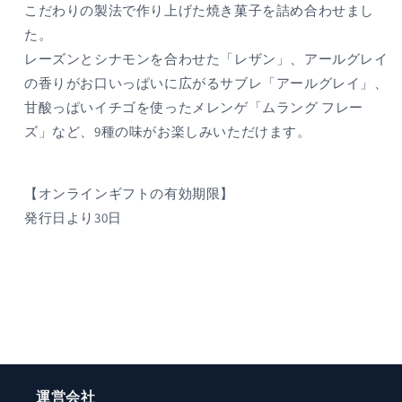
こだわりの製法で作り上げた焼き菓子を詰め合わせまし
の
の
た。
数
数
レーズンとシナモンを合わせた「レザン」、アールグレイ
量
量
の香りがお口いっぱいに広がるサブレ「アールグレイ」、
を
を
減
増
甘酸っぱいイチゴを使ったメレンゲ「ムラング フレー
ら
や
ズ」など、9種の味がお楽しみいただけます。
す
す
【オンラインギフトの有効期限】
発行日より30日
運営会社