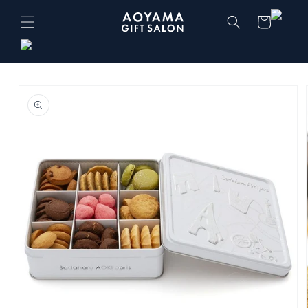
コンテ
カ
ンツに
ー
進む
ト
商品情
報にス
キップ