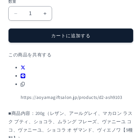
数量
格
パ
パ
テ
テ
ィ
ィ
カートに追加する
ス
ス
リ
リ
ー・
ー・
この商品を共有する
サ
サ
ダ
ダ
ハ
ハ
ル・
ル・
ア
ア
https://aoyamagiftsalon.jp/products/d2-ash9103
オ
オ
キ・
キ・
パ
パ
■商品内容：200g（レザン、アールグレイ、マカロン ラス
リ
リ
ク プティ、ショコラ、ムラング フレーズ、ヴァニーユ コ
コ
コ
コ、ヴァニーユ、ショコラ オ ザマンド、ヴィエノワ【9種
フ
フ