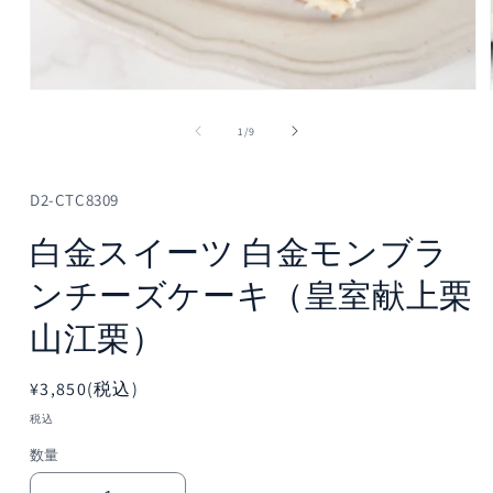
モ
ー
の
1
/
9
ダ
ル
で
メ
D2-CTC8309
デ
ィ
白金スイーツ 白金モンブラ
ア
(1)
ンチーズケーキ（皇室献上栗
を
開
山江栗）
く
通
¥3,850(税込)
常
税込
価
数量
格