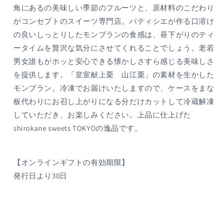
角にあるの美味しい季節のフルーツと、原材料のこだわり
（皇
（皇
がコンセプトのスイーツ専門店。パティシエが作る口溶け
室
室
の良いしっとりしたモンブランの食感は、昼下がりのティ
献
献
上
上
ータイムを贅沢な気分にさせてくれることでしょう。老若
栗
栗
男女誰もがホッと安心できる懐かしさすら感じる美味しさ
山
山
を提供します。「皇室献上栗 山江栗」の素材を生かした
江
江
モンブラン。冷凍でお届けいたしますので、ケースをまな
栗）
栗）
板代わりにお召し上がりになる分だけカットして冷蔵解凍
の
の
していただき、お楽しみください。上品に仕上げた
数
数
shirokane sweets TOKYOの逸品です。
量
量
を
を
減
増
【オンラインギフトの有効期限】
ら
や
発行日より30日
す
す