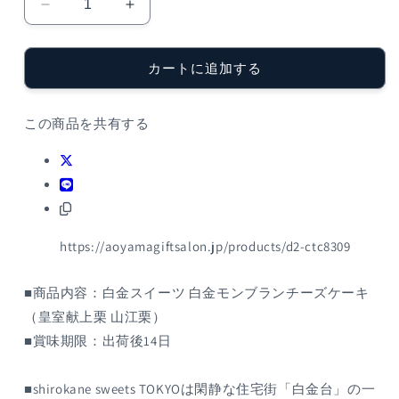
白
白
金
金
ス
ス
カートに追加する
イ
イ
ー
ー
ツ
ツ
この商品を共有する
白
白
金
金
モ
モ
ン
ン
ブ
ブ
https://aoyamagiftsalon.jp/products/d2-ctc8309
ラ
ラ
ン
ン
チ
チ
■商品内容：白金スイーツ 白金モンブランチーズケーキ
ー
ー
（皇室献上栗 山江栗）
ズ
ズ
■賞味期限：出荷後14日
ケ
ケ
ー
ー
■shirokane sweets TOKYOは閑静な住宅街「白金台」の一
キ
キ