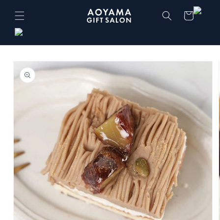
コンテ
カ
ンツに
ー
進む
ト
商品情
報にス
キップ