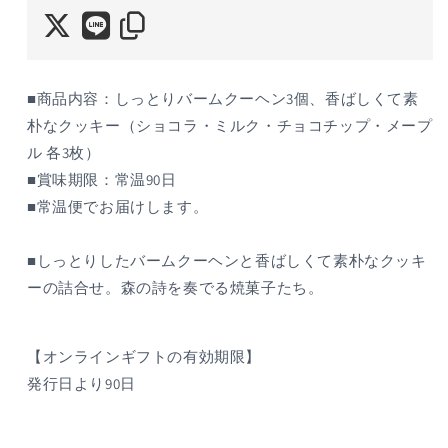
菓
菓
子
子
ア
ア
ソ
ソ
■商品内容：しっとりバームクーヘン3個、香ばしくて素
ー
ー
朴なクッキー（ショコラ・ミルク・チョコチップ・メープ
ト
ト
ル 各3枚）
の
の
■賞味期限：常温90日
数
数
■常温便でお届けします。
量
量
を
を
■しっとりしたバームクーヘンと香ばしくて素朴なクッキ
減
増
ら
や
ーの詰合せ。森の詩を奏でる焼菓子たち。
す
す
【オンラインギフトの有効期限】
発行日より90日