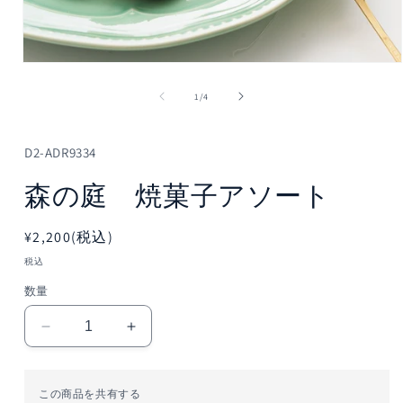
モ
ー
の
1
/
4
ダ
ル
で
メ
D2-ADR9334
デ
ィ
森の庭 焼菓子アソート
ア
(1)
を
通
¥2,200(税込)
開
常
く
税込
価
数量
格
森
森
の
の
庭
庭
この商品を共有する
焼
焼