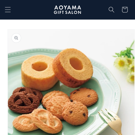
コンテ
カ
ンツに
ー
進む
ト
商品情
報にス
キップ