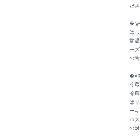
ださ
�@AS
はじ
常温
ーズ
の舌
�AR
冷蔵
冷蔵
ぱり
ーキ
バス
の対