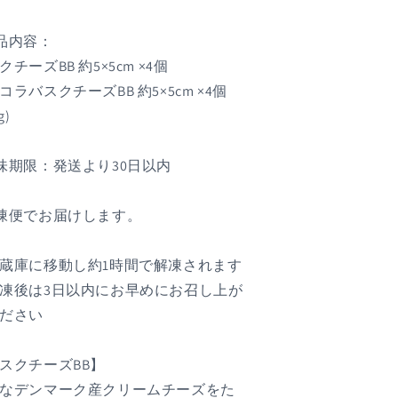
シ
シ
ッ
ッ
品内容：
ク
ク
クチーズBB 約5×5cm ×4個
B
BB
セ
セ
コラバスクチーズBB 約5×5cm ×4個
ッ
ッ
g)
ト
ト
8
味期限：発送より30日以内
個
個
各
(各
4
凍便でお届けします。
)
個)
の
の
蔵庫に移動し約1時間で解凍されます
数
数
凍後は3日以内にお早めにお召し上が
量
量
ださい
を
を
減
増
ら
や
スクチーズBB】
す
す
なデンマーク産クリームチーズをた