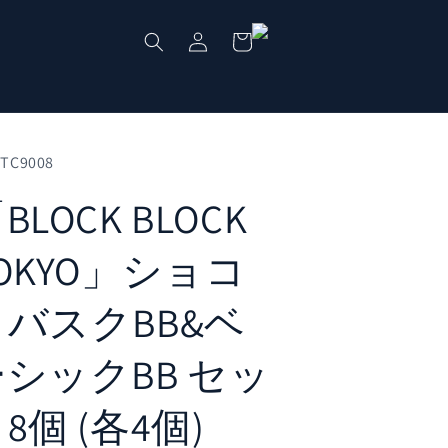
ロ
カ
グ
ー
イ
ト
ン
CTC9008
BLOCK BLOCK
OKYO」ショコ
ラバスクBB&ベ
シックBB セッ
8個 (各4個)