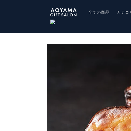
コンテ
ンツに
進む
全ての商品
カテゴ
商品情
報にス
キップ