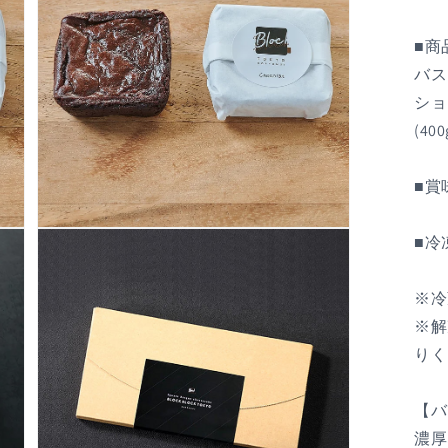
■商
バス
B
ショ
(400
8
■賞
(
4
モ
■冷
ー
個
ダ
ル
※冷
で
※解
メ
デ
りく
ィ
ア
(3)
【バ
を
開
濃厚
く