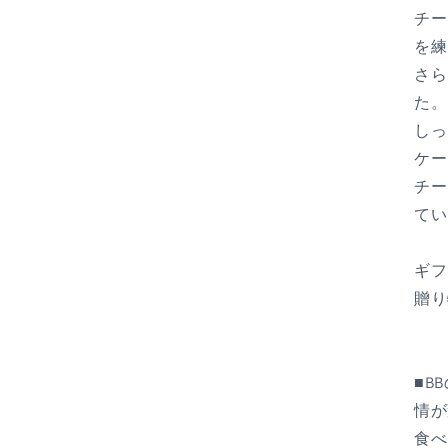
チー
を練
さら
た。
しっ
ケー
チー
てい
ギフ
贈り
■B
情が
食べ