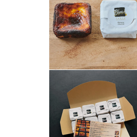
メ
デ
ィ
ア
(1)
を
開
く
モ
ー
ダ
ル
で
メ
デ
ィ
ア
(2)
を
開
く