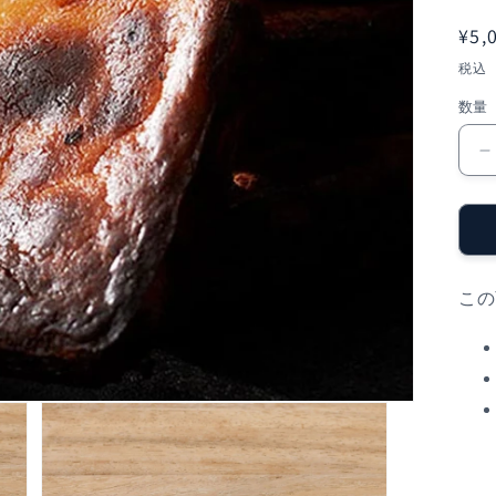
通
¥5,
常
税込
価
数量
格
この
B