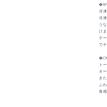
�BF
冷凍
冷凍
うな
けま
チー
でチ
�CW
トー
オー
きた
ふわ
食感