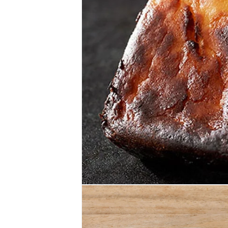
モ
ー
ダ
ル
で