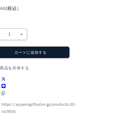
060(税込)
「BLOCK
「BLOCK
BLOCK
BLOCK
TOKYO」
TOKYO」
カートに追加する
シ
シ
ョ
ョ
コ
コ
商品を共有する
ラ
ラ
バ
バ
ス
ス
ク
ク
B&amp;
BB&amp;
ベ
ベ
https://aoyamagiftsalon.jp/products/d2-
ー
ー
ctc9008