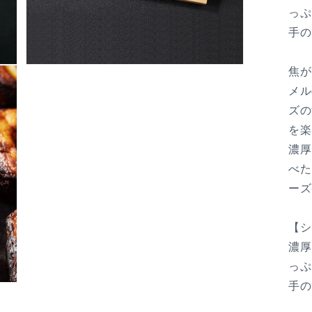
っぷ
手の
モ
焦が
ー
メル
ダ
ル
ズの
で
を楽
メ
デ
濃厚
ィ
べた
ア
(5)
ーズ
を
開
く
【シ
濃厚
っぷ
手の