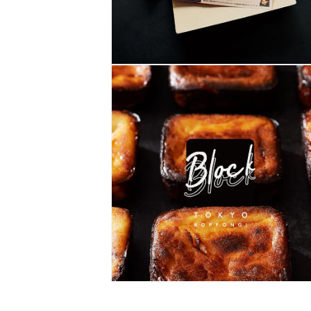
モ
ー
ダ
ル
で
メ
デ
ィ
ア
(4)
を
開
く
モ
ー