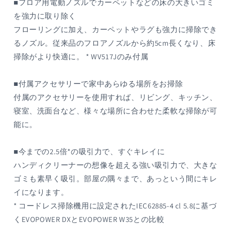
■フロア用電動ノズルでカーペットなどの床の大きいゴミ
を強力に取り除く
フローリングに加え、カーペットやラグも強力に掃除でき
るノズル。従来品のフロアノズルから約5cm長くなり、床
掃除がより快適に。 * WV517Jのみ付属
■付属アクセサリーで家中あらゆる場所をお掃除
付属のアクセサリーを使用すれば、リビング、キッチン、
寝室、洗面台など、様々な場所に合わせた柔軟な掃除が可
能に。
■今までの2.5倍*の吸引力で、すぐキレイに
ハンディクリーナーの想像を超える強い吸引力で、大きな
ゴミも素早く吸引。部屋の隅々まで、あっという間にキレ
イになります。
* コードレス掃除機用に設定されたIEC62885-4 cl 5.8に基づ
くEVOPOWER DXとEVOPOWER W35との比較