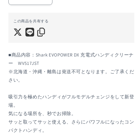
Shark(シ
Shark(シ
ャ
ャ
ー
ー
この商品を共有する
ク)
ク)
EVOPOWER
EVOPOWER
DX
DX
充
充
電
電
■商品内容：Shark EVOPOWER DX 充電式ハンディクリーナ
式
式
ー WV517JST
ハ
ハ
※北海道・沖縄・離島は発送不可となります。ご了承くだ
ン
ン
さい。
デ
デ
ィ
ィ
ク
ク
吸引力を極めたハンディがフルモデルチェンジをして新登
リ
リ
場。
ー
ー
気になる場所を、秒でお掃除。
ナ
ナ
サッと取ってサッと使える、さらにパワフルになったコン
ー
ー
パクトハンディ。
(ラ
(ラ