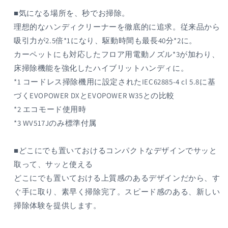
イ
イ
■気になる場所を、秒でお掃除。
ト
ト
理想的なハンディクリーナーを徹底的に追求。従来品から
モ
モ
カ)
カ)
吸引力が2.5倍*1になり、駆動時間も最長40分*2に。
の
の
カーペットにも対応したフロア用電動ノズル*3が加わり、
数
数
床掃除機能を強化したハイブリットハンディに。
量
量
*1 コードレス掃除機用に設定されたIEC62885-4 cl 5.8に基
を
を
づくEVOPOWER DXとEVOPOWER W35との比較
減
増
*2 エコモード使用時
ら
や
*3 WV517Jのみ標準付属
す
す
■どこにでも置いておけるコンパクトなデザインでサッと
取って、サッと使える
どこにでも置いておける上質感のあるデザインだから、す
ぐ手に取り、素早く掃除完了。スピード感のある、新しい
掃除体験を提供します。