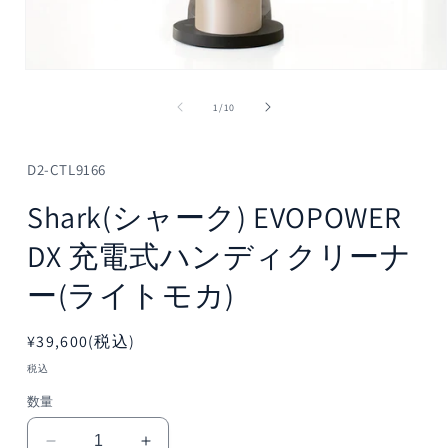
モ
ー
の
1
/
10
ダ
ル
で
メ
D2-CTL9166
デ
ィ
Shark(シャーク) EVOPOWER
ア
(1)
DX 充電式ハンディクリーナ
を
開
ー(ライトモカ)
く
通
¥39,600(税込)
常
税込
価
数量
格