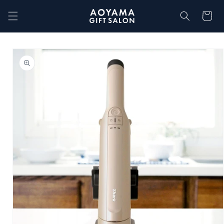
コンテ
カ
ンツに
ー
進む
ト
商品情
報にス
キップ