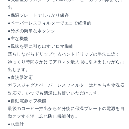
カ
カ
出
ー
ー
●保温プレートでしっかり保存
パ
パ
●ペーパーレスフィルターでエコで経済的
ッ
ッ
●給水の簡単な水タンク
シ
シ
ョ
ョ
■主な機能
ン
ン
●風味を更に引き出すアロマ機能
レ
レ
蒸らしながらドリップするハンドドリップの手法に近く
ッ
ッ
ゆっくり時間をかけてアロマを最大限に引き出しながら抽
ド
ド
出します。
の
の
●食洗器対応
数
数
ガラスジャグとペーパーレスフィルターはどちらも食洗器
量
量
対応で、いつでも清潔にお使いいただけます。
を
を
減
増
●自動電源オフ機能
ら
や
最後のコーヒー抽出から40分後に保温プレートの電源を自
す
す
動オフする消し忘れ防止機能付き。
●水量計