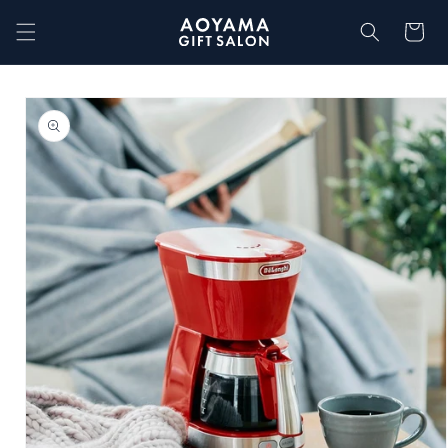
コンテ
カ
ンツに
ー
進む
ト
商品情
報にス
キップ