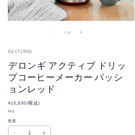
モ
ー
の
1
/
10
ダ
ル
で
メ
D2-CTL9352
デ
ィ
デロンギ アクティブ ドリッ
ア
(1)
プコーヒーメーカー パッシ
を
開
ョンレッド
く
通
¥10,890(税込)
常
税込
価
数量
格