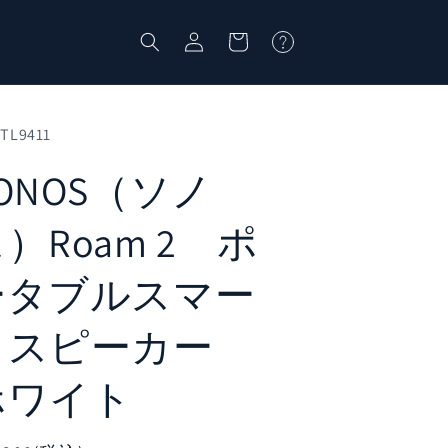
ロ
カ
グ
ー
イ
ト
ン
TL9411
ONOS（ソノ
）Roam 2 ポ
ータブルスマー
トスピーカー
ホワイト