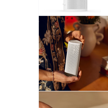
モ
ー
ダ
ル
で
メ
デ
ィ
ア
(4)
を
開
く
モ
ー
ダ
ル