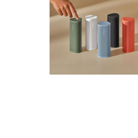
で
メ
デ
ィ
ア
(6)
を
開
く
モ
ー
ダ
ル
で
メ
デ
ィ
ア
(8)
を
開