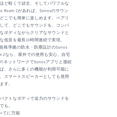
ス
ス
ほど軽くて頑丈、そしてパワフルな
ピ
ピ
nos Roam 2があれば、Sonosのサウン
ー
ー
どこでも簡単に楽しめます。ペアリ
カ
カ
して、どこでもサウンドを。コンパ
ー
ー
ホ
ホ
なボディながらクリアなサウンドと
ワ
ワ
な低音を最長10時間連続で実現。
イ
イ
67規格準拠の防水・防塵設計のSonos
ト
ト
am 2なら、屋外での使用も安心。自宅
の
の
iFiネットワークでSonosアプリと接続
数
数
ば、さらに多くの機能が利用可能に
量
量
を
を
、スマートスピーカーとしても使用
減
増
ます。
ら
や
す
す
パクトなボディで迫力のサウンドを
でも。
べてに万能