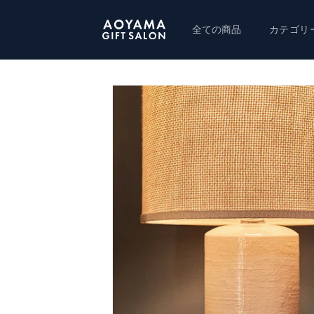
コンテ
ンツに
進む
全ての商品
カテゴリ
商品情
報にス
キップ