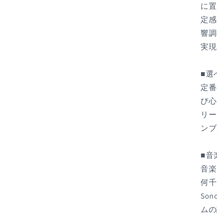
に置
定感
響調
実現
■選
定番
び心
リー
ンブ
■音
音楽
何千
So
ムの