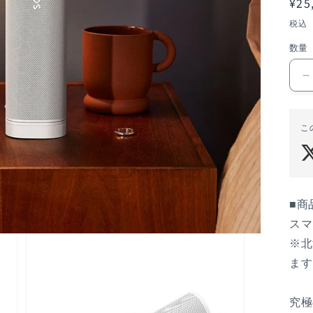
通
¥25
常
税込
価
数量
格
こ
R
■商
スマ
※北
ます
究極