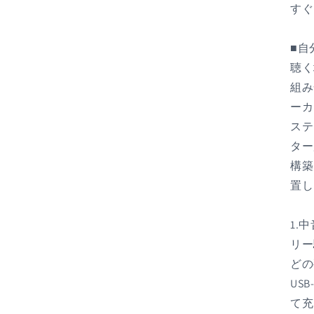
すぐ
■自
聴く
組み
ーカ
ステ
ター
構築
置し
1.
リー
どの
US
て充