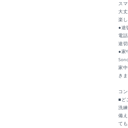
スマ
く
大丈
楽し
●途
電話
途切
●家
So
家中
きま
コン
■ど
洗練
備え
ても