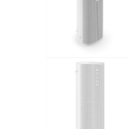
デ
ィ
ア
(1)
を
開
く
モ
ー
ダ
ル
で
メ
デ
ィ
ア
(2)
を
開
く