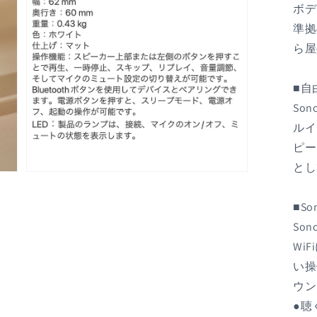
で
ボデ
メ
準拠
デ
ィ
ら屋
ア
(7)
を
■自
開
く
So
ルイ
ピー
とし
モ
ー
ダ
■S
ル
So
で
メ
Wi
デ
い操
ィ
ア
ウン
(9)
を
●聴
開