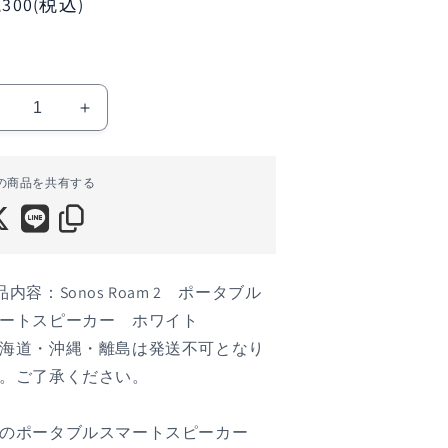
,300(税込)
SONOS（ソ
SONOS（ソ
ノ
ノ
ス）
ス）
の商品を共有する
oam
Roam
2
2
ポ
ポ
ー
ー
タ
タ
品内容：Sonos Roam 2 ポータブル
ブ
ブ
ートスピーカー ホワイト
ル
ル
海道・沖縄・離島は発送不可となり
ス
ス
。ご了承ください。
マ
マ
ー
ー
ト
ト
のポータブルスマートスピーカー