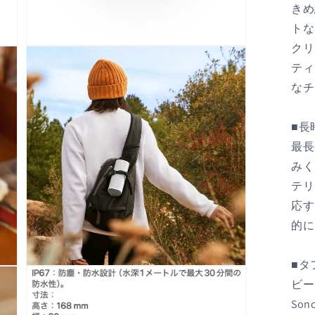
きめ
トな
クリ
モ
ー
ティ
ダ
なチ
ル
で
メ
■長
デ
ィ
最長
ア
(5)
みく
を
テリ
開
く
応す
的に
■タ
モ
ビー
ー
ダ
So
ル