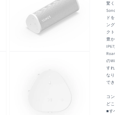
驚く
So
ドを
ング
クト
豊か
IP
Ro
モ
ー
のW
ダ
ル
すれ
で
なり
メ
デ
でき
ィ
ア
(3)
コン
を
開
どこ
く
■す