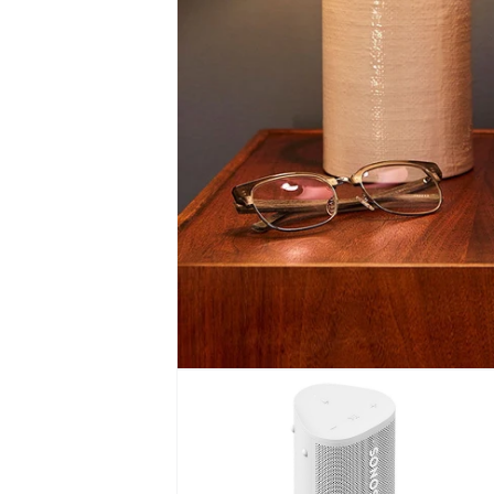
モ
ー
ダ
ル
で
メ