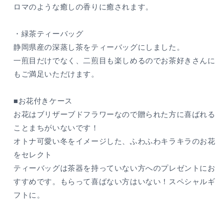
ロマのような癒しの香りに癒されます。
数
数
量
量
・緑茶ティーバッグ
を
を
減
増
静岡県産の深蒸し茶をティーバッグにしました。
ら
や
一煎目だけでなく、二煎目も楽しめるのでお茶好きさんに
す
す
もご満足いただけます。
■お花付きケース
お花はブリザーブドフラワーなので贈られた方に喜ばれる
ことまちがいないです！
オトナ可愛い冬をイメージした、ふわふわキラキラのお花
をセレクト
ティーバッグは茶器を持っていない方へのプレゼントにお
すすめです。もらって喜ばない方はいない！スペシャルギ
フトに。