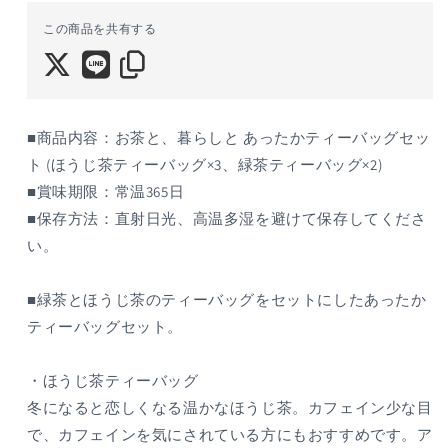
と、
と、
この商品を共有する
暮
暮
ら
ら
し
し
と
と
あ
あ
■商品内容：お茶と、暮らしと あったかティーバッグセッ
っ
っ
ト (ほうじ茶ティーバッグ×3、緑茶ティーバッグ×2)
た
た
■賞味期限：常温365日
か
か
■保存方法：直射日光、高温多湿を避けて保存してくださ
テ
テ
い。
ィ
ィ
ー
ー
■緑茶とほうじ茶のティーバッグをセットにしたあったか
バ
バ
ッ
ッ
ティーバッグセット。
グ
グ
セ
セ
・ほうじ茶ティーバッグ
ッ
ッ
冬になると恋しくなる温かなほうじ茶。カフェイン少な目
ト
ト
で、カフェインを気にされている方にもおすすめです。ア
の
の