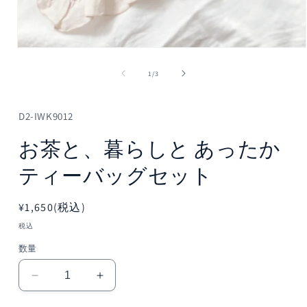
モ
ー
の
1
/
3
ダ
ル
で
メ
D2-IWK9012
デ
ィ
お茶と、暮らしと あったか
ア
(1)
ティーバッグセット
を
開
く
通
¥1,650(税込)
常
税込
価
数量
格
お
お
茶
茶