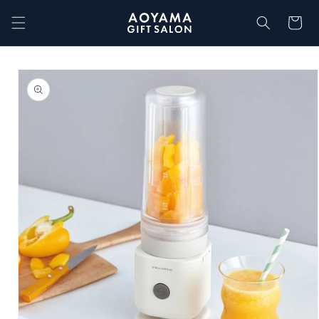
コンテ
カ
ンツに
ー
進む
ト
商品情
報にス
キップ