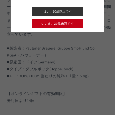
イ
イ
ールです。はじまりはバイエルンでキリスト教の断食期間
ツ)
ツ)
はい、20歳以上です
中に栄養を摂るために修道士たちが醸造した事から誕生し
瓶
瓶
ました。通常のビールよりも麦芽エキスの濃度が高く、ロ
330ml【24
330ml【24
いいえ、20歳未満です
ースト麦芽の甘みが強く、芳醇で重厚なモルトの風味が際
本
本
(1
(1
立っています。
ケ
ケ
ー
ー
■製造者：Paulaner Brauerei Gruppe GmbH und Co
ス)】
ス)】
KGaA（パウラーナー）
の
の
■原産国：ドイツ(Germany)
数
数
■タイプ：ダブルボック(Doppel bock)
量
量
■ALC：8.0% (100ml当たりの純ｱﾙｺｰﾙ量：5.8g）
を
を
減
増
ら
や
【オンラインギフトの有効期限】
す
す
発行日より14日