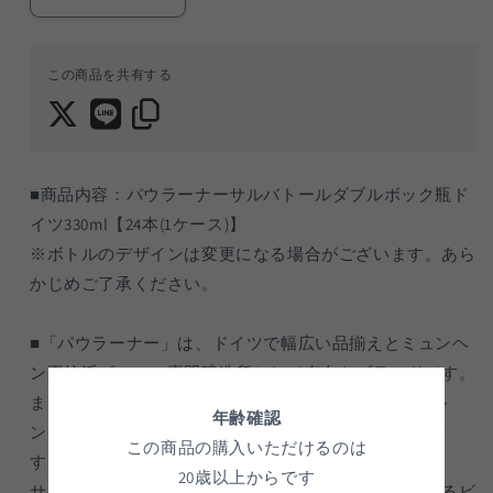
パ
パ
ウ
ウ
ラ
ラ
この商品を共有する
ー
ー
ナ
ナ
ー
ー
サ
サ
ル
ル
■商品内容：パウラーナーサルバトールダブルボック瓶ド
バ
バ
イツ330ml【24本(1ケース)】
ト
ト
※ボトルのデザインは変更になる場合がございます。あら
ー
ー
かじめご了承ください。
ル
ル
ダ
ダ
■「パウラーナー」は、ドイツで幅広い品揃えとミュンヘ
ブ
ブ
ン正統派ビールの専門醸造所として有名なブランドです。
ル
ル
ボ
ボ
また、欧州の強豪サッカークラブチーム 『FCバイエル
年齢確認
ッ
ッ
ン・ミュンヘン』 のメインスポンサーとしても有名で
この商品の購入いただけるのは
ク
ク
す。
20歳以上からです
(ド
(ド
サルバトールは、秋から春先にかけて最も飲まれているビ