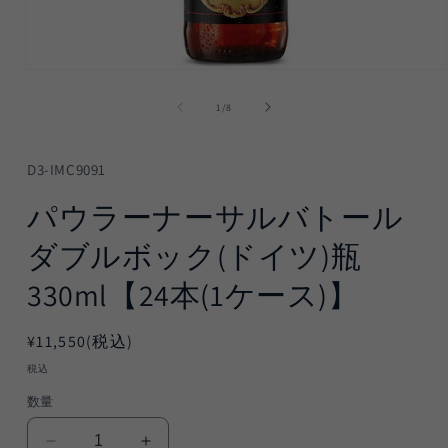
モ
ー
の
1
/
8
ダ
ル
で
メ
D3-IMC9091
デ
ィ
パウラーナーサルバトール
ア
(1)
ダブルボック(ドイツ)瓶
を
開
330ml【24本(1ケース)】
く
通
¥11,550(税込)
常
税込
価
数量
格