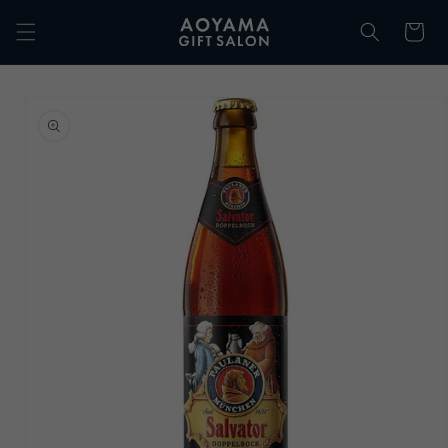
コンテ
カ
ンツに
ー
進む
ト
商品情
報にス
キップ